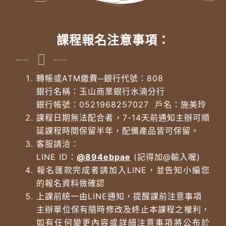
課程報名注意事項：
轉帳或ATM繳費─銀行代號：808
銀行名稱：玉山商業銀行水湳分行
銀行帳號：0521968257027 戶名：施美玲
課程日期無法配合者，7-14天前通知主辦可順
延課程時間保留半年，配備產品皆可保留。
客服請洽：
LINE ID：
@8
94ebpae
(記得加@輸入喔)
報名匯款完成者請加入LINE，並告知小編您
的報名資料做確認
上課前統一由LINE通知，提醒課前注意事項
主辦單位保有隨時修改及終止本課程之權利，
如有任何變更內容或詳細注意事項將公布於